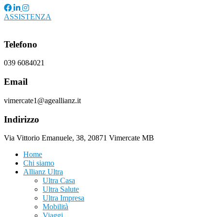
ASSISTENZA
Telefono
039 6084021
Email
vimercate1@ageallianz.it
Indirizzo
Via Vittorio Emanuele, 38, 20871 Vimercate MB
Home
Chi siamo
Allianz Ultra
Ultra Casa
Ultra Salute
Ultra Impresa
Mobilità
Viaggi