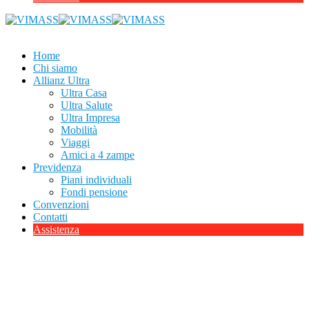
Home
Chi siamo
Allianz Ultra
Ultra Casa
Ultra Salute
Ultra Impresa
Mobilità
Viaggi
Amici a 4 zampe
Previdenza
Piani individuali
Fondi pensione
Convenzioni
Contatti
Assistenza