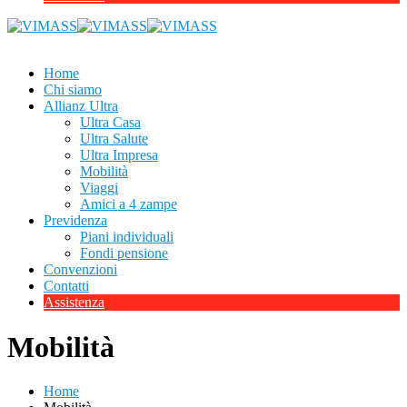
Home
Chi siamo
Allianz Ultra
Ultra Casa
Ultra Salute
Ultra Impresa
Mobilità
Viaggi
Amici a 4 zampe
Previdenza
Piani individuali
Fondi pensione
Convenzioni
Contatti
Assistenza
Mobilità
Home