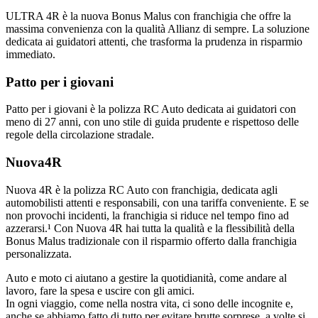
ULTRA 4R è la nuova Bonus Malus con franchigia che offre la
massima convenienza con la qualità Allianz di sempre. La soluzione
dedicata ai guidatori attenti, che trasforma la prudenza in risparmio
immediato.
Patto per i giovani
Patto per i giovani è la polizza RC Auto dedicata ai guidatori con
meno di 27 anni, con uno stile di guida prudente e rispettoso delle
regole della circolazione stradale.
Nuova4R
Nuova 4R è la polizza RC Auto con franchigia, dedicata agli
automobilisti attenti e responsabili, con una tariffa conveniente. E se
non provochi incidenti, la franchigia si riduce nel tempo fino ad
azzerarsi.¹ Con Nuova 4R hai tutta la qualità e la flessibilità della
Bonus Malus tradizionale con il risparmio offerto dalla franchigia
personalizzata.
Auto e moto ci aiutano a gestire la quotidianità, come andare al
lavoro, fare la spesa e uscire con gli amici.
In ogni viaggio, come nella nostra vita, ci sono delle incognite e,
anche se abbiamo fatto di tutto per evitare brutte sorprese, a volte si