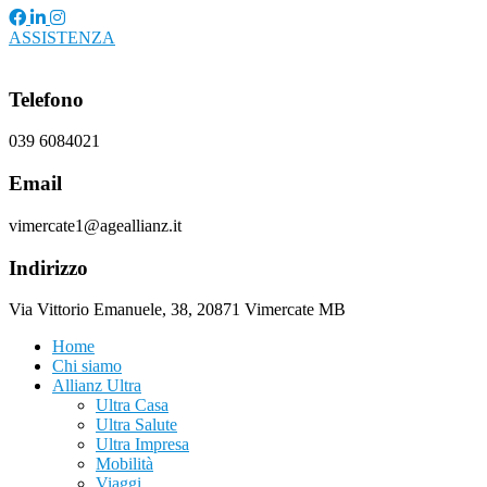
ASSISTENZA
Telefono
039 6084021
Email
vimercate1@ageallianz.it
Indirizzo
Via Vittorio Emanuele, 38, 20871 Vimercate MB
Home
Chi siamo
Allianz Ultra
Ultra Casa
Ultra Salute
Ultra Impresa
Mobilità
Viaggi