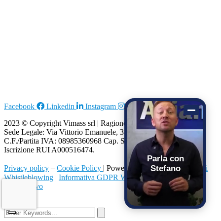
Facebook
Linkedin
Instagram
2023
© Copyright Vimass srl |
Ragione sociale: VIMASS SRL |
Sede Legale: Via Vittorio Emanuele, 38, 20871 Vimercate (MB)
C.F./Partita IVA: 08985360968
Cap. Soc. 10.000,00€ i.v. |
Iscrizione RUI A000516474.
Parla con
nb⁴
Privacy policy
–
Cookie Policy
| Powered by
|
Segnalazioni
Stefano
Whistleblowing
|
Informativa GDPR Whistleblowing
|
Arbitro
Assicurativo
2026